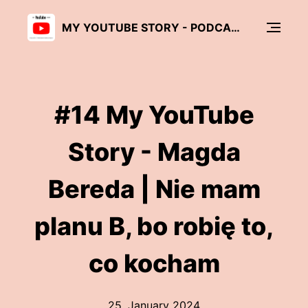
MY YOUTUBE STORY - PODCAST O TWÓRCACH I TWÓRCZYNIACH
#14 My YouTube
Story - Magda
Bereda | Nie mam
planu B, bo robię to,
co kocham
25. January 2024